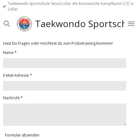
Taekwondo Sportschule Seoul Lollar die koreanische Kampfkunst 🇰🇷 in
Zum
Lollar.
Hauptinhalt
springen
Taekwondo Sportschule 
Hast Du Fragen oder möchtest du zum Probetraining kommen!
Name *
E-Mail-Adresse *
Nachricht *
Formular absenden